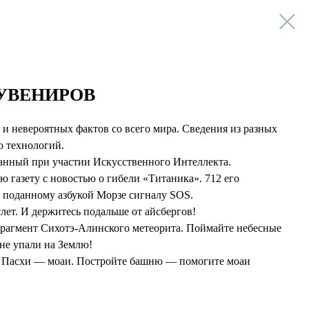
УВЕНИРОВ
и невероятных фактов со всего мира. Сведения из разных
о технологий.
данный при участии Искусственного Интеллекта.
газету с новостью о гибели «Титаника». 712 его
я поданному азбукой Морзе сигналу SOS.
лет. И держитесь подальше от айсбергов!
фрагмент Сихотэ-Алинского метеорита. Поймайте небесные
не упали на Землю!
а Пасхи — моаи. Постройте башню — помогите моаи