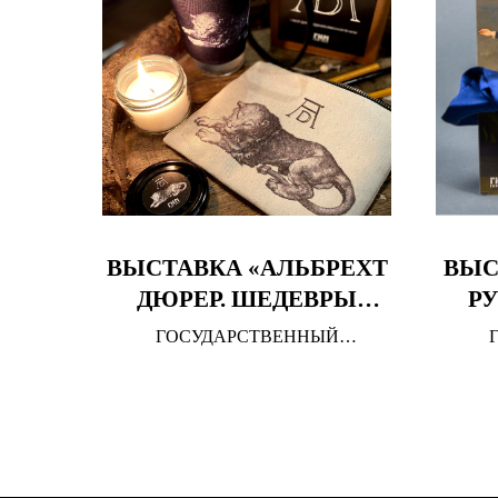
ВЫСТАВКА «АЛЬБРЕХТ
ВЫС
ДЮРЕР. ШЕДЕВРЫ
РУ
ГРАВЮРЫ»
ГОСУДАРСТВЕННЫЙ
ДМИ
ИСТОРИЧЕСКИЙ МУЗЕЙ
ИС